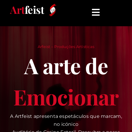
Skip
Art
feist
to
Toggle
content
Navigati
INÍCIO
Arfeist – Produções Artísticas
ESPETÁCULOS
A arte de
QUEM SOMOS
Emocionar
COMUNICADOS
CONTATO
A Artfeist apresenta espetáculos que marcam,
no icónico