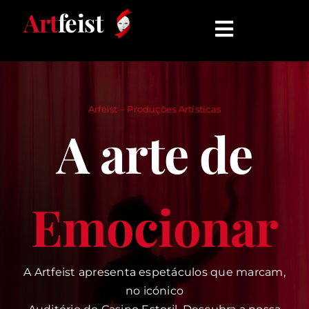
Skip
Art
feist
to
Toggle
content
Navigati
INÍCIO
Arfeist – Produções Artísticas
ESPETÁCULOS
A arte de
QUEM SOMOS
Emocionar
COMUNICADOS
CONTATO
A Artfeist apresenta espetáculos que marcam,
no icónico