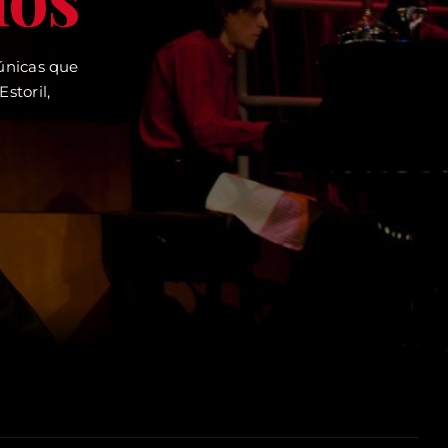
 únicas que
storil,