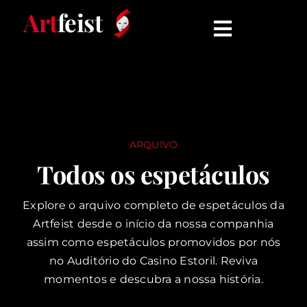
Skip
Art
feist
to
Toggle
content
Navigati
INÍCIO
ESPETÁCULOS
ARQUIVO
QUEM SOMOS
Todos os espetáculos
COMUNICADOS
Explore o arquivo completo de espetáculos da
Artfeist desde o início da nossa companhia
assim como espetáculos promovidos por nós
CONTATO
no Auditório do Casino Estoril. Reviva
momentos e descubra a nossa história.