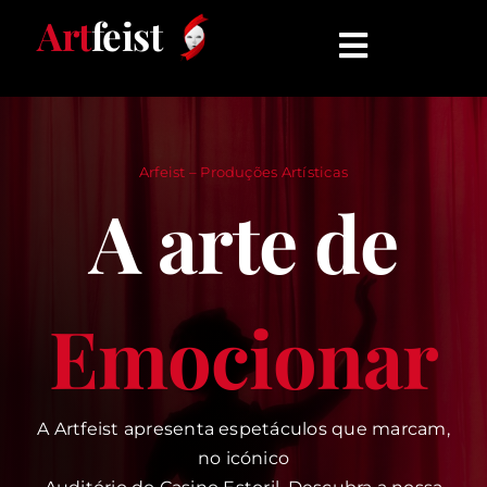
Skip
Art
feist
to
Toggle
content
Navigati
INÍCIO
Arfeist – Produções Artísticas
ESPETÁCULOS
A arte de
QUEM SOMOS
Emocionar
COMUNICADOS
CONTATO
A Artfeist apresenta espetáculos que marcam,
no icónico