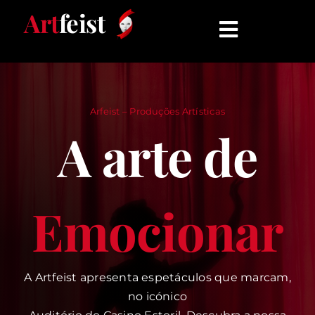
Skip
Art
feist
to
Toggle
content
Navigati
INÍCIO
Arfeist – Produções Artísticas
ESPETÁCULOS
A arte de
QUEM SOMOS
Emocionar
COMUNICADOS
CONTATO
A Artfeist apresenta espetáculos que marcam,
no icónico