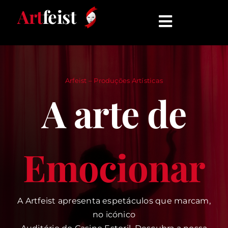
Skip
Art
feist
to
Toggle
content
Navigati
INÍCIO
Arfeist – Produções Artísticas
ESPETÁCULOS
A arte de
QUEM SOMOS
Emocionar
COMUNICADOS
CONTATO
A Artfeist apresenta espetáculos que marcam,
no icónico